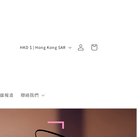
Log
C
Cart
HKD $ | Hong Kong SAR
in
o
u
n
t
r
傳媒報道
聯絡我們
y
/
r
e