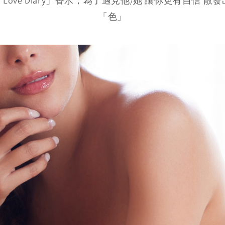
Love Diary」香水，為了遇見他/她 讓你更有自信 散
「色」